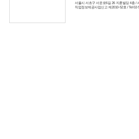
서울시 서초구 서운로6길 26 지훈빌딩 4층 / 사
직업정보제공사업신고 제2010-52호 / Tel 02-514-204